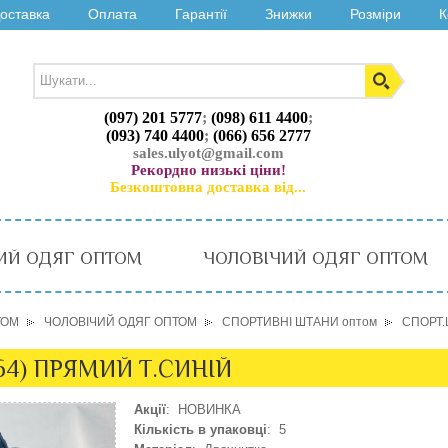
оставка
Оплата
Гарантії
Знижки
Розміри
К
(097) 201 5777
;
(098) 611 4400
;
(093) 740 4400
;
(066) 656 2777
sales.ulyot@gmail.com
Рекордно низькі ціни!
Безкоштовна доставка від...
ИЙ ОДЯГ ОПТОМ
ЧОЛОВІЧИЙ ОДЯГ ОПТОМ
ТОМ
ЧОЛОВІЧИЙ ОДЯГ ОПТОМ
СПОРТИВНІ ШТАНИ оптом
СПОРТ.
64) ПРЯМИЙ Т.СИНІЙ
Акції
: НОВИНКА
Кількість в упаковці
: 5