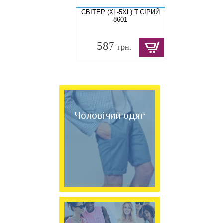
СВІТЕР (XL-5XL) Т.СІРИЙ
8601
587
грн.
Чоловічий одяг