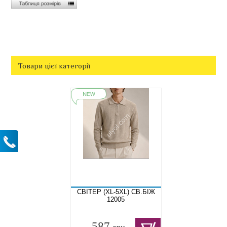
Товари цієї категорії
СВІТЕР (XL-5XL) СВ.БІЖ
12005
587