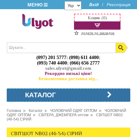
МЕНЮ
Вхід
Реєстрація
/
Кошик (0)
додати до закладок
(097) 201 5777
;
(098) 611 4400
;
(093) 740 4400
;
(066) 656 2777
sales.ulyot@gmail.com
Рекордно низькі ціни!
Безкоштовна доставка від...
КАТАЛОГ
Головна
Каталог
ЧОЛОВІЧИЙ ОДЯГ ОПТОМ
ЧОЛОВІЧИЙ
ОДЯГ ОПТОМ
СВІТЕРА, ДЖЕМПЕРА оптом
СВІТШОТ NB02
(46-54) СІРИЙ
СВІТШОТ NB02 (46-54) СІРИЙ