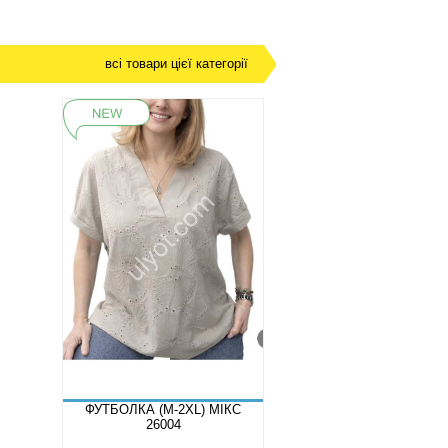
всі товари цієї категорії
ФУТБОЛКА (M-2XL) МІКС
26004