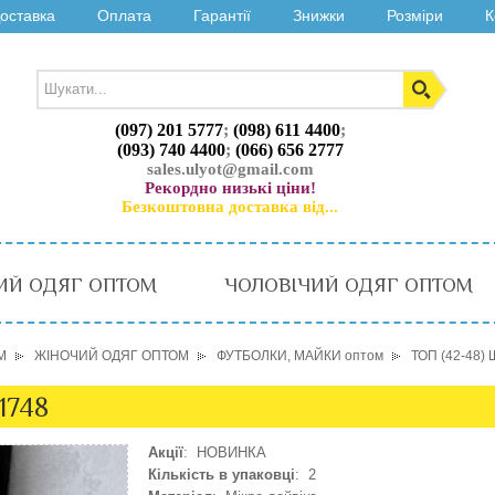
оставка
Оплата
Гарантії
Знижки
Розміри
К
(097) 201 5777
;
(098) 611 4400
;
(093) 740 4400
;
(066) 656 2777
sales.ulyot@gmail.com
Рекордно низькі ціни!
Безкоштовна доставка від...
ИЙ ОДЯГ ОПТОМ
ЧОЛОВІЧИЙ ОДЯГ ОПТОМ
М
ЖІНОЧИЙ ОДЯГ ОПТОМ
ФУТБОЛКИ, МАЙКИ оптом
ТОП (42-48)
1748
Акції
: НОВИНКА
Кількість в упаковці
: 2