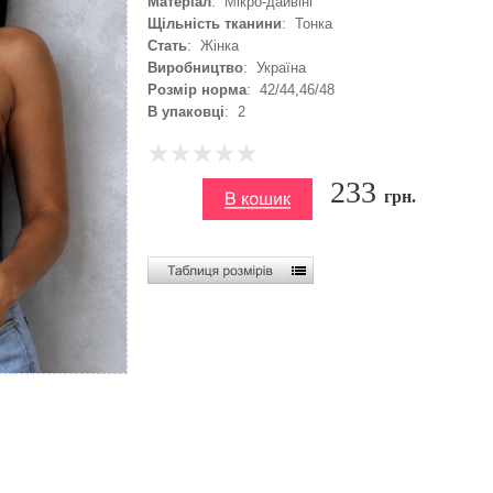
Матеріал
: Мікро-дайвінг
Щільність тканини
: Тонка
Стать
: Жінка
Виробництво
: Україна
Розмір норма
: 42/44,46/48
В упаковці
: 2
233
грн.