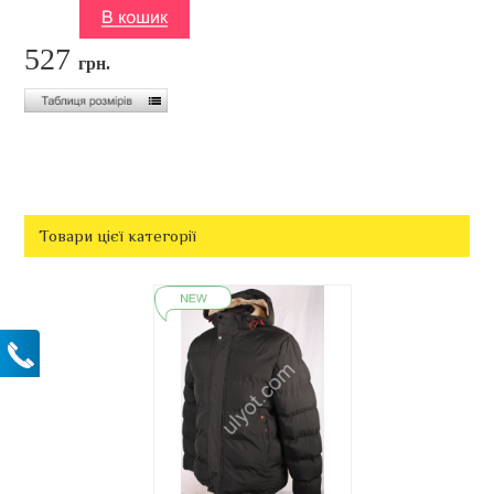
527
грн.
Товари цієї категорії