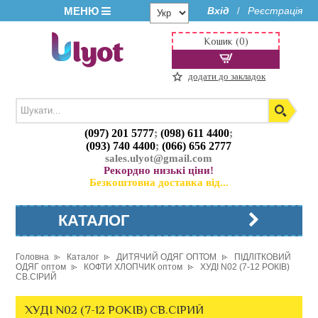
МЕНЮ
Вхід
Реєстрація
/
Кошик (0)
додати до закладок
(097) 201 5777
;
(098) 611 4400
;
(093) 740 4400
;
(066) 656 2777
sales.ulyot@gmail.com
Рекордно низькі ціни!
Безкоштовна доставка від...
КАТАЛОГ
Головна
Каталог
ДИТЯЧИЙ ОДЯГ ОПТОМ
ПІДЛІТКОВИЙ
ОДЯГ оптом
КОФТИ ХЛОПЧИК оптом
ХУДІ N02 (7-12 РОКІВ)
СВ.СІРИЙ
ХУДІ N02 (7-12 РОКІВ) СВ.СІРИЙ