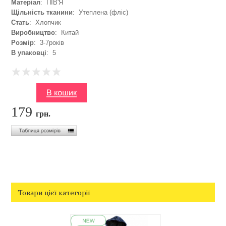
Матеріал
: ПІВ'Я
Щільність тканини
: Утеплена (фліс)
Стать
: Хлопчик
Виробництво
: Китай
Розмір
: 3-7років
В упаковці
: 5
179
грн.
Товари цієї категорії