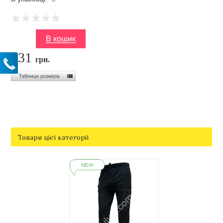
231
грн.
Товари цієї категорії