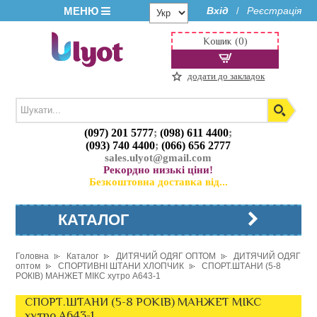
МЕНЮ
Вхід
Реєстрація
/
Кошик (0)
додати до закладок
(097) 201 5777
;
(098) 611 4400
;
(093) 740 4400
;
(066) 656 2777
sales.ulyot@gmail.com
Рекордно низькі ціни!
Безкоштовна доставка від...
КАТАЛОГ
Головна
Каталог
ДИТЯЧИЙ ОДЯГ ОПТОМ
ДИТЯЧИЙ ОДЯГ
оптом
СПОРТИВНІ ШТАНИ ХЛОПЧИК
СПОРТ.ШТАНИ (5-8
РОКІВ) МАНЖЕТ МІКС хутро A643-1
СПОРТ.ШТАНИ (5-8 РОКІВ) МАНЖЕТ МІКС
хутро A643-1