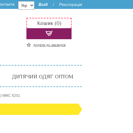
онтакти
Вхід
Реєстрація
/
Кошик (0)
додати до закладок
ДИТЯЧИЙ ОДЯГ ОПТОМ
) МІКС 6251