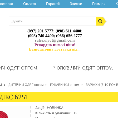
оставка
Оплата
Гарантії
Знижки
Розміри
К
(097) 201 5777
;
(098) 611 4400
;
(093) 740 4400
;
(066) 656 2777
sales.ulyot@gmail.com
Рекордно низькі ціни!
Безкоштовна доставка від...
ИЙ ОДЯГ ОПТОМ
ЧОЛОВІЧИЙ ОДЯГ ОПТОМ
М
ДИТЯЧИЙ ОДЯГ оптом
РУКАВИЧКИ оптом
ВАРІЖКИ (6-10 РОКІВ
МІКС 6251
Акції
: НОВИНКА
Кількість в упаковці
: 12