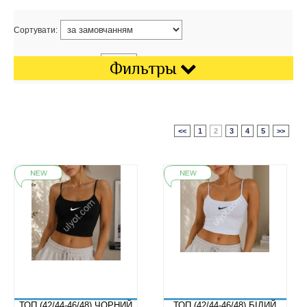
Сортувати:
Показати на сторінці:
Фильтры
<<
1
2
3
4
5
>>
ТОП (42/44-46/48) ЧОРНИЙ
ТОП (42/44-46/48) БІЛИЙ