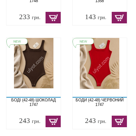
1748
1358
233
143
грн.
грн.
БОДІ (42-48) ШОКОЛАД
БОДИ (42-48) ЧЕРВОНИЙ
1747
1747
243
243
грн.
грн.