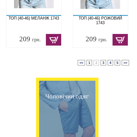
ТОП (40-46) МЕЛАНЖ 1743
ТОП (40-46) РОЖОВИЙ
1743
209
209
грн.
грн.
<<
1
2
3
4
5
>>
Чоловічий одяг